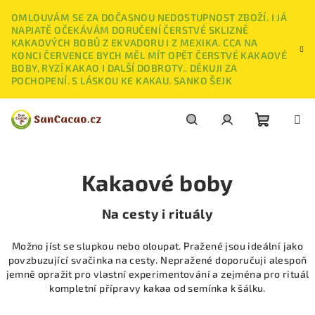
Přejít
OMLOUVÁM SE ZA DOČASNOU NEDOSTUPNOST ZBOŽÍ. I JÁ
na
NAPJATĚ OČEKÁVÁM DORUČENÍ ČERSTVÉ SKLIZNĚ
obsah
KAKAOVÝCH BOBŮ Z EKVADORU I Z MEXIKA. CCA NA
KONCI ČERVENCE BYCH MĚL MÍT OPĚT ČERSTVÉ KAKAOVÉ
BOBY, RYZÍ KAKAO I DALŠÍ DOBROTY.. DĚKUJI ZA
POCHOPENÍ. S LÁSKOU KE KAKAU. SANKO ŠEJK
Nákupn
Hledat
Přihlášení
Kakaové boby
košík
Na cesty i rituály
Možno jíst se slupkou nebo oloupat. Pražené jsou ideální jako
povzbuzující svačinka na cesty. Nepražené doporučuji alespoň
jemně opražit pro vlastní experimentování a zejména pro rituál
kompletní přípravy kakaa od semínka k šálku.