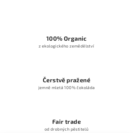
l
á
d
a
c
í
100% Organic
p
z ekologického zemědělství
r
v
k
y
v
Čerstvě pražené
ý
jemně mletá 100% čokoláda
p
i
s
u
Fair trade
od drobných pěstitelů