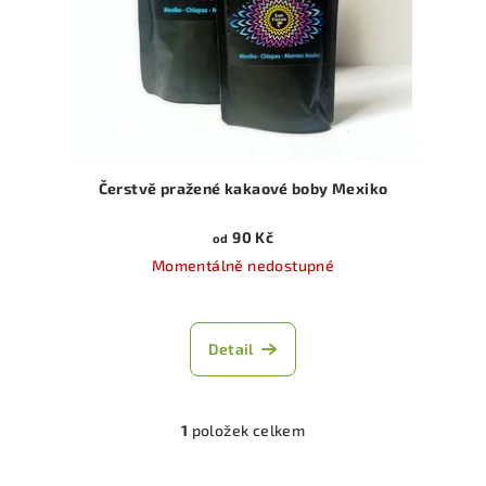
o
d
u
k
t
ů
Čerstvě pražené kakaové boby Mexiko
90 Kč
od
Momentálně nedostupné
Detail
1
položek celkem
O
v