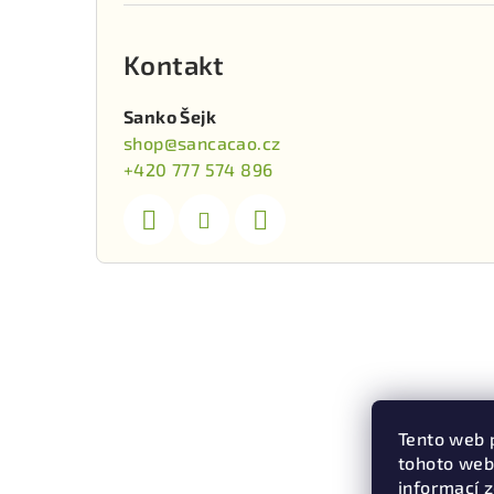
Kontakt
Sanko Šejk
shop
@
sancacao.cz
+420 777 574 896
Tento web 
tohoto webu
informací