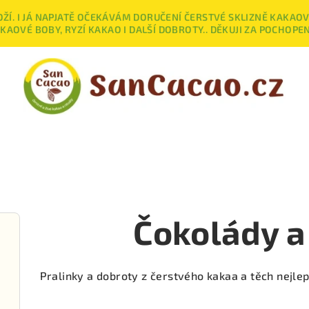
. I JÁ NAPJATĚ OČEKÁVÁM DORUČENÍ ČERSTVÉ SKLIZNĚ KAKAOVÝ
AOVÉ BOBY, RYZÍ KAKAO I DALŠÍ DOBROTY.. DĚKUJI ZA POCHOPEN
Čokolády a
Pralinky a dobroty z čerstvého kakaa a těch nejle