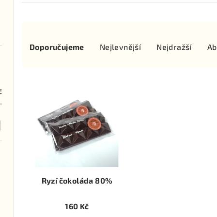
Ř
Doporučujeme
Nejlevnější
Nejdražší
Ab
a
z
V
e
č
ý
n
p
í
i
p
s
r
p
o
Ryzí čokoláda 80%
r
d
160 Kč
o