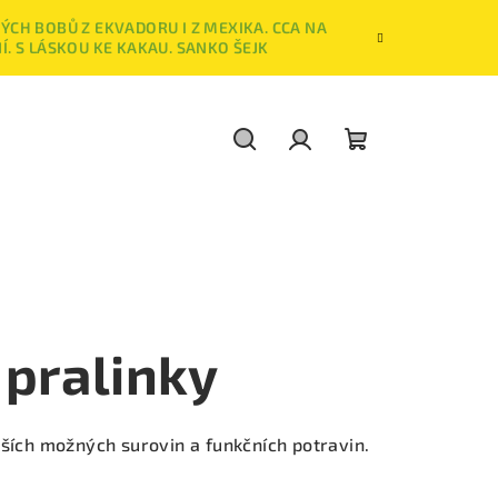
CH BOBŮ Z EKVADORU I Z MEXIKA. CCA NA
Í. S LÁSKOU KE KAKAU. SANKO ŠEJK
Hledat
Přihlášení
Nákupní
košík
 pralinky
pších možných surovin a funkčních potravin.