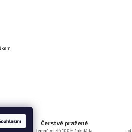
elkem
Souhlasím
c
Čerstvě pražené
ství
jemně mletá 100% čokoláda
od